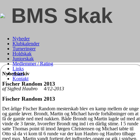
BMS Skak
Nyheder
Klubkalender
Turneringer
Holdskak
Juniorskak
Medlemmer / Rating
Links
Nyhedsarkiv
Arkiv
Kontakt
Fischer Random 2013
af Sigfred Haubro 4/12-2013
Fischer Random 2013
Det årlige Fischer Random mesterskab blev en kamp mellem de unge
og gamle løver. Brondt, Martin og Michael havde forhåbninger om at
få de gamle ned med nakken. Både Brondt og Martin lagde ud med at
vinde de 3 første, hvorefter Brondt røg ind i en dårlig stime. I 5 runde
satte Thomas point til imod Jørgen Christensen og Michael tabte til
Otto så da vi kom til 6 runde var der kun Haubro og Haubro tilbage
med max. Martin vandt fortjent det indbyrdes opgør og gik i spidsen,