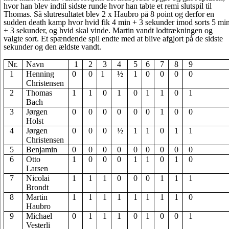
hvor han blev indtil sidste runde hvor han tabte et remi slutspil til
Thomas. Så slutresultatet blev 2 x Haubro på 8 point og derfor en
sudden death kamp hvor hvid fik 4 min + 3 sekunder imod sorts 5 mi
+ 3 sekunder, og hvid skal vinde. Martin vandt lodtrækningen og
valgte sort. Et spændende spil endte med at blive afgjort på de sidste
sekunder og den ældste vandt.
Nr.
Navn
1
2
3
4
5
6
7
8
9
1
Henning
0
0
1
½
1
0
0
0
0
Christensen
2
Thomas
1
1
0
1
0
1
1
0
1
Bach
3
Jørgen
0
0
0
0
0
0
1
0
0
Holst
4
Jørgen
0
0
0
½
1
1
0
1
1
Christensen
5
Benjamin
0
0
0
0
0
0
0
0
0
6
Otto
1
0
0
0
1
1
0
1
0
Larsen
7
Nicolai
1
1
1
0
0
0
1
1
1
Brondt
8
Martin
1
1
1
1
1
1
1
1
0
Haubro
9
Michael
0
1
1
1
0
1
0
0
1
Vesterli